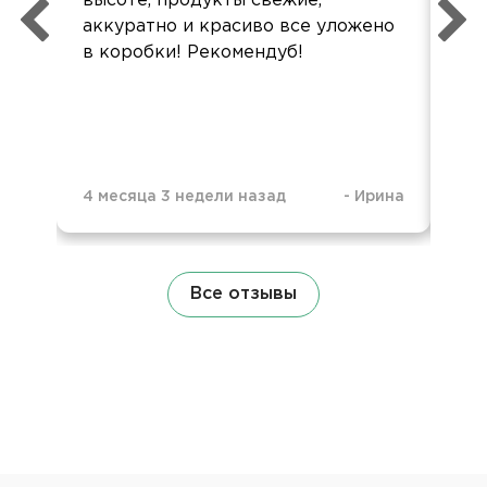
высоте, продукты свежие,
под
аккуратно и красиво все уложено
Вы 
в коробки! Рекомендуб!
4 месяца 3 недели назад
-
Ирина
1 г
Все отзывы