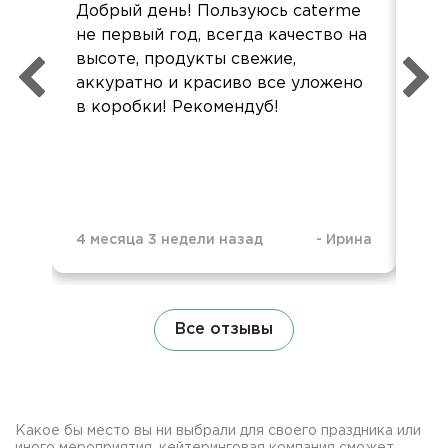
Добрый день! Пользуюсь caterme
Опе
не первый год, всегда качество на
доб
высоте, продукты свежие,
пр
аккуратно и красиво все уложено
в коробки! Рекомендуб!
4 месяца 3 недели назад
-
Ирина
1 г
Все отзывы
Какое бы место вы ни выбрали для своего праздника или