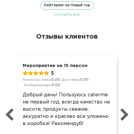
Кейтеринг на Новый год
Смотреть все
Отзывы клиентов
Мероприятие на 15 персон
Нов
5
Качество блюд
5.00
Доставка
5.00
Кач
Коммуникация
5.00
Ком
Добрый день! Пользуюсь caterme
Бо
не первый год, всегда качество на
нов
высоте, продукты свежие,
под
аккуратно и красиво все уложено
Вы 
в коробки! Рекомендуб!