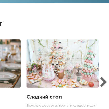
т
Б
Ме
пр
гр
1
Сладкий стол
Вкусные десерты, торты и сладости для