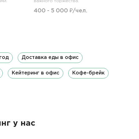
ми.
важного торжества.
400 - 5 000 ₽/чел.
год
Доставка еды в офис
Кейтеринг в офис
Кофе-брейк
нг у нас