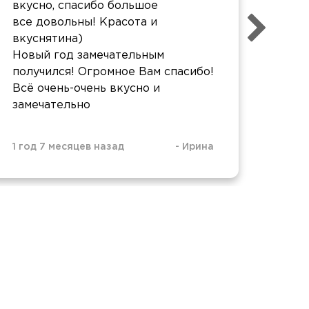
Опер
вкусно, спасибо большое
добр
все довольны! Красота и
прод
вкуснятина)
Новый год замечательным
получился! Огромное Вам спасибо!
Всё очень-очень вкусно и
замечательно
1 год 7 месяцев назад
-
Ирина
1 год