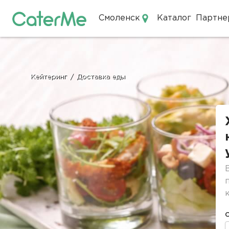
Смоленск
Каталог
Партне
Кейтеринг в Смоленске
Кейтеринг
/
Доставка еды
Строка
навигации