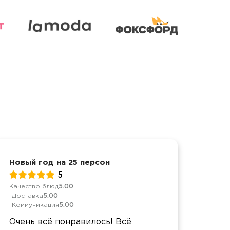
Новый год на 25 персон
Конф
5
Качество блюд
5.00
Обслу
Доставка
5.00
Качес
Коммуникация
5.00
Дост
Комм
Очень всё понравилось! Всё