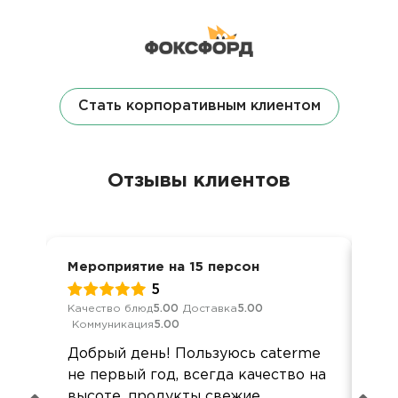
Стать корпоративным клиентом
Отзывы клиентов
Мероприятие на 15 персон
Нов
5
Качество блюд
5.00
Доставка
5.00
Кач
Коммуникация
5.00
Ком
Добрый день! Пользуюсь caterme
Бо
не первый год, всегда качество на
нов
высоте, продукты свежие,
под