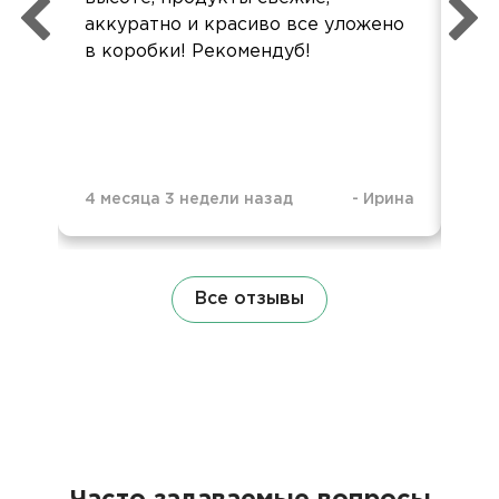
аккуратно и красиво все уложено
Вы 
в коробки! Рекомендуб!
4 месяца 3 недели назад
-
Ирина
1 г
Все отзывы