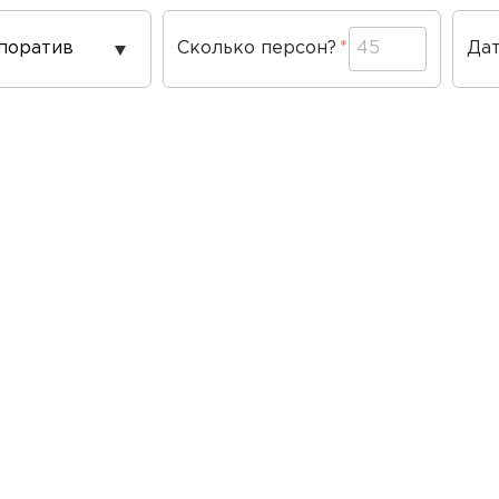
од
Сколько персон?
Да
ведения