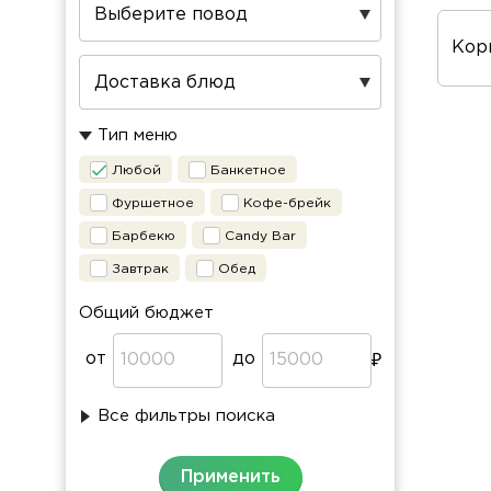
Пов
про
Тип меню
Любой
Банкетное
Фуршетное
Кофе-брейк
Барбекю
Candy Bar
Завтрак
Обед
Общий бюджет
от
до
Все фильтры поиска