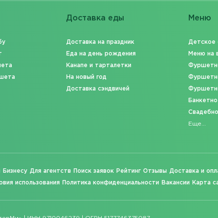
Доставка еды
Меню
бу
Доставка на праздник
Детское
т
Еда на день рождения
Меню на 
шета
Канапе и тарталетки
Фуршетн
шета
На новый год
Фуршетн
Доставка сэндвичей
Фуршетн
Банкетно
Свадебн
Еще...
м
Бизнесу
Для агентств
Поиск заявок
Рейтинг
Отзывы
Доставка и опл
овия использования
Политика конфиденциальности
Вакансии
Карта с