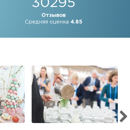
30295
Отзывов
Средняя оценка
4.85
Б
Ме
пр
гр
1