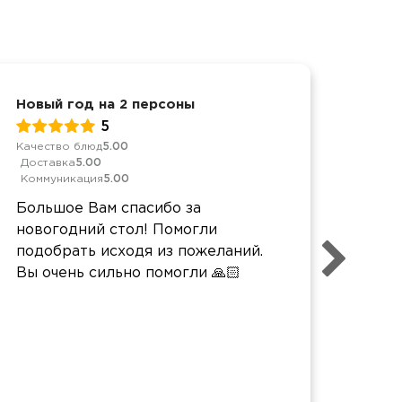
Новый год на 2 персоны
Новы
5
Качество блюд
5.00
Качес
Доставка
5.00
Дост
Коммуникация
5.00
Комм
Большое Вам спасибо за
Очен
новогодний стол! Помогли
вкус
подобрать исходя из пожеланий.
все 
Вы очень сильно помогли 🙏🏻
вкус
Новы
полу
Всё 
заме