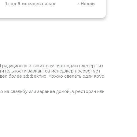
1 год 6 месяцев назад
-
Нелли
1 год
Традиционно в таких случаях подают десерт из
очтительности вариантов менеджер посоветует
ядел более эффектно, можно сделать один ярус
 на свадьбу или заранее домой, в ресторан или