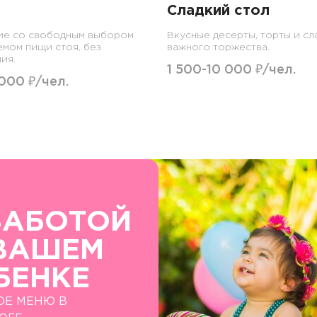
Сладкий стол
ие со свободным выбором
Вкусные десерты, торты и сл
емом пищи стоя, без
важного торжества.
ия.
1 500-10 000 ₽/чел.
 000 ₽/чел.
ЗАБОТОЙ
ВАШЕМ
БЕНКЕ
ОЕ МЕНЮ В