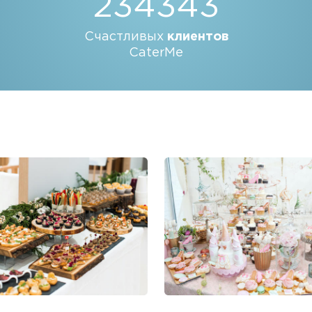
234343
Счастливых
клиентов
CaterMe