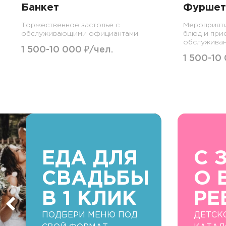
Банкет
Фуршет
Торжественное застолье с
Мероприят
обслуживающими официантами.
блюд и при
обслуживан
1 500-10 000 ₽/чел.
1 500-10
ЕДА ДЛЯ
С 
СВАДЬБЫ
О 
В 1 КЛИК
РЕ
ПОДБЕРИ МЕНЮ ПОД
ДЕТСК