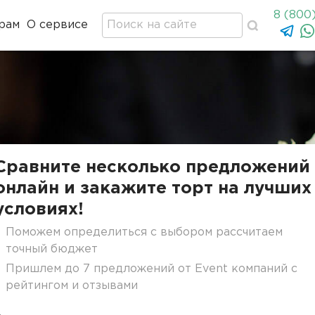
8 (800
рам
О сервисе
Сравните несколько предложений
онлайн и закажите торт на лучших
условиях!
Поможем определиться с выбором рассчитаем
точный бюджет
Пришлем до 7 предложений от Event компаний с
рейтингом и отзывами