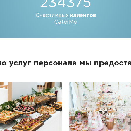
234375
Счастливых
клиентов
CaterMe
о услуг персонала мы предост