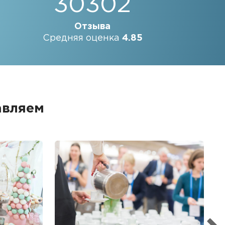
30302
Отзыва
Средняя оценка
4.85
авляем
Б
Ме
пр
гр
1