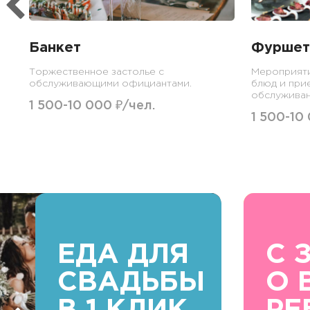
Банкет
Фуршет
Торжественное застолье с
Мероприят
обслуживающими официантами.
блюд и при
обслуживан
1 500-10 000 ₽/чел.
1 500-10
ЕДА ДЛЯ
С 
СВАДЬБЫ
О 