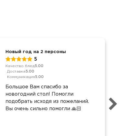
Новый год на 2 персоны
Новы
5
Качество блюд
5.00
Качес
Доставка
5.00
Дост
Коммуникация
5.00
Комм
Большое Вам спасибо за
Очен
новогодний стол! Помогли
вкус
подобрать исходя из пожеланий.
все 
Вы очень сильно помогли 🙏🏻
вкус
Новы
полу
Всё 