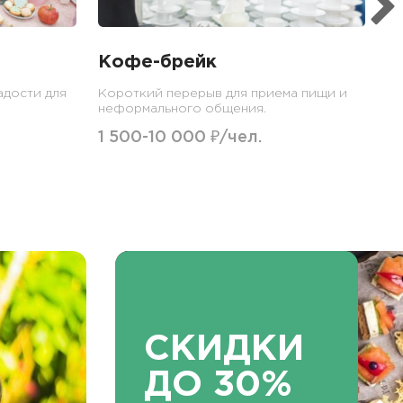
Кофе-брейк
адости для
Короткий перерыв для приема пищи и
неформального общения.
1 500-10 000 ₽/чел.
СКИДКИ
ДО 30%