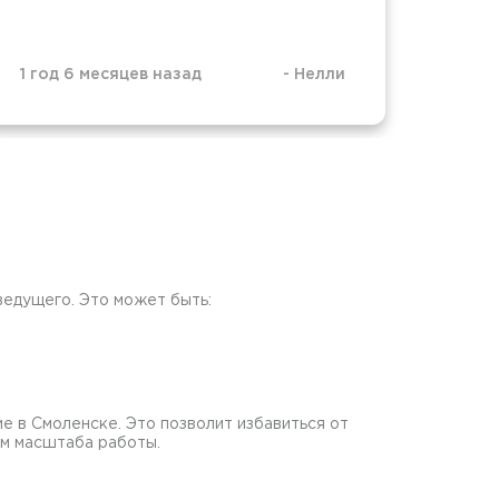
заме
1 год 6 месяцев назад
-
Нелли
1 год
ведущего. Это может быть:
е в Смоленске. Это позволит избавиться от
ом масштаба работы.