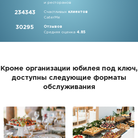
и ресторанов
234343
Счастливых
клиентов
CaterMe
30295
Отзывов
Средняя оценка
4.85
Кроме организации юбилея под ключ,
доступны следующие форматы
обслуживания