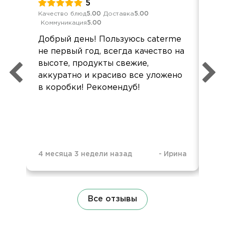
5
Качество блюд
5.00
Доставка
5.00
Обс
Коммуникация
5.00
Дос
Добрый день! Пользуюсь caterme
Опе
не первый год, всегда качество на
доб
высоте, продукты свежие,
пр
аккуратно и красиво все уложено
в коробки! Рекомендуб!
4 месяца 3 недели назад
-
Ирина
1 г
Все отзывы